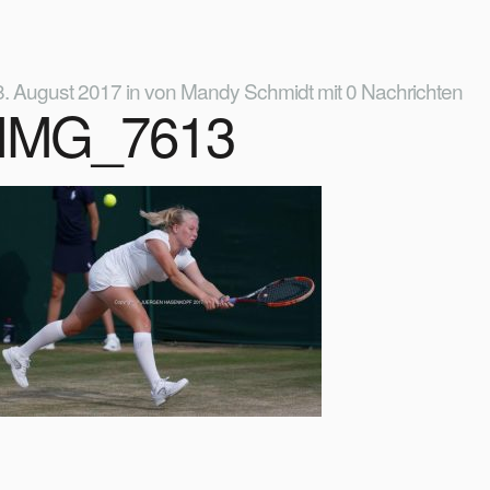
8. August 2017
in
von
Mandy Schmidt
mit
0 Nachrichten
IMG_7613