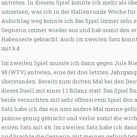
antreten. In diesem Spiel konnte ich mehr als üb
umsetzen, was ich in der Hallenrunde Woche für
Aufschlag weg konnte ich das Spiel immer sehr 
Gegnerin immer wieder aus und hab somit den ers
Habenseite gebracht. Auch im zweiten Satz kon
mit 6:4.
Im zweiten Spiel musste ich dann gegen Jule 
98 (WTV) antreten, eine der drei letzten Jahrgang
überstanden. Bereits zum dritten Mal bei den De
dieses Duell mit einer 1:1 Bilanz statt. Das Spiel 
beide versuchten mit sehr offensivem Spiel den 
Satz habe ich das ein ums andere Mal meine gefü
präzise genug gebracht und verlor somit die wic
ersten Satz mit 4:6. Im zweiten Satz habe ich da
und brachte die Gegnerin mit meinen gefürchtete