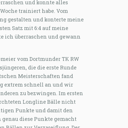
erraschen und konnte alles
 Woche trainiert habe. Vom
eng gestalten und konterte meine
ten Satz mit 6:4 auf meine
nte ich überraschen und gewann
Niemeier vom Dortmunder TK RW
sjüngeren, die die erste Runde
utschen Meisterschaften fand
fing extrem schnell an und wir
anderen zu bezwingen. Im ersten
rchteten Longline Bälle nicht
htigen Punkte und damit den
nn genau diese Punkte gemacht
n Bällen zur Verzweiflung. Der