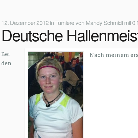
12. Dezember 2012
in
Turniere
von
Mandy Schmidt
mit
0 
Deutsche Hallenmeis
Bei
Nach meinem erst
den