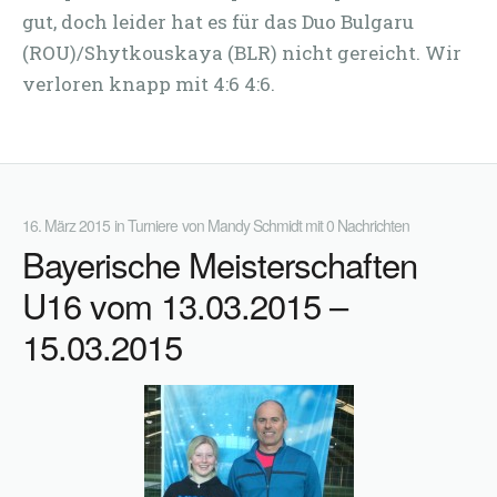
gut, doch leider hat es für das Duo Bulgaru
(ROU)/Shytkouskaya (BLR) nicht gereicht. Wir
verloren knapp mit 4:6 4:6.
16. März 2015
in
Turniere
von
Mandy Schmidt
mit
0 Nachrichten
Bayerische Meisterschaften
U16 vom 13.03.2015 –
15.03.2015